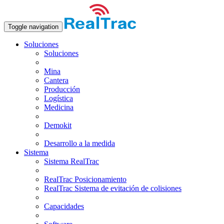
Toggle navigation
Soluciones
Soluciones
Mina
Cantera
Producción
Logística
Medicina
Demokit
Desarrollo a la medida
Sistema
Sistema RealTrac
RealTrac Posicionamiento
RealTrac Sistema de evitación de colisiones
Capacidades