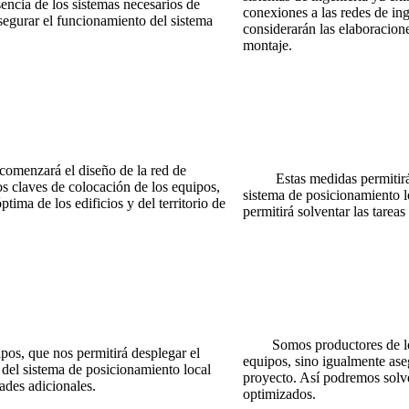
encia de los sistemas necesarios de
conexiones a las redes de inge
asegurar el funcionamiento del sistema
considerarán las elaboracione
montaje.
comenzará el diseño de la red de
Estas medidas permitirán cre
os claves de colocación de los equipos,
sistema de posicionamiento l
tima de los edificios y del territorio de
permitirá solventar las tarea
Somos productores de los e
s, que nos permitirá desplegar el
equipos, sino igualmente ase
del sistema de posicionamiento local
proyecto. Así podremos solve
ades adicionales.
optimizados.