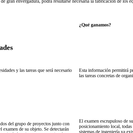
de gran envergadura, podrá resultarse necesaria la fabricación de los e
¿Qué ganamos?
dades
sidades y las tareas que será necesario
Esta información permitirá p
las tareas concretas de organ
El examen escrupuloso de su o
eados del grupo de proyectos junto con
posicionamiento local, todas
el examen de su objeto. Se detectarán
sistemas de ingeniería ya exi